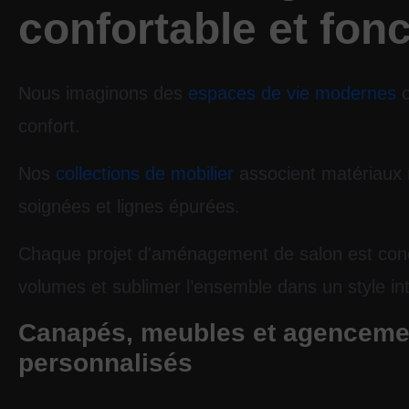
confortable et fon
Nous imaginons des
espaces de vie modernes
o
confort.
Nos
collections de mobilier
associent matériaux n
soignées et lignes épurées.
Chaque projet d'aménagement de salon est conç
volumes et sublimer l’ensemble dans un style in
Canapés, meubles et agenceme
personnalisés