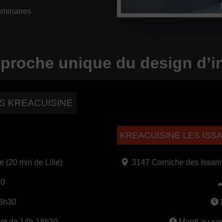
minaires
proche unique du design d’in
S KREACUISINE
KREACUISINE LES IS
(20 min de Lille)
3147 Corniche des Issa
80
18h30
et de 14h-18h30
Mardi au sa