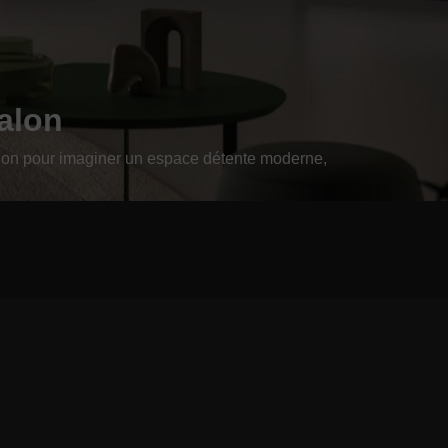
alon
ation pour imaginer un espace détente moderne,