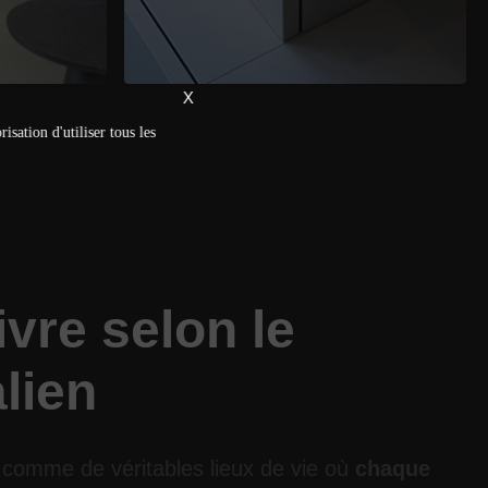
X
isation d'utiliser tous les
ivre selon le
alien
comme de véritables lieux de vie où
chaque