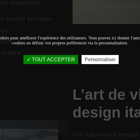
ous proposons :
et confort premium
sure
okies pour améliorer l'expérience des utilisateurs. Vous pouvez ici donner l'autor
ntes
cookies ou définir vos propres préférences via la personnalisation.
 espace
TOUT ACCEPTER
Personnaliser
L’art de v
design it
Nos salons sont pensés 