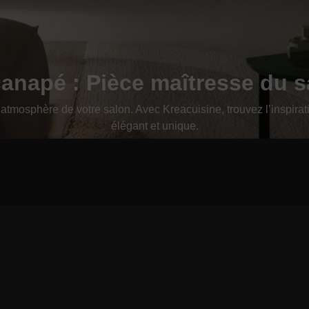
canapé : Pièce maîtresse du s
 l’atmosphère de votre salon. Avec Kreacuisine, trouvez l’inspir
élégant et unique.