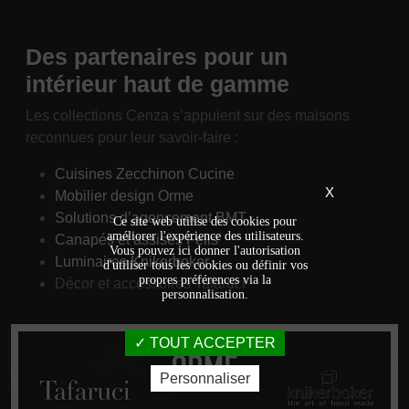
Des partenaires pour un
intérieur haut de gamme
Les collections Cenza s’appuient sur des maisons
reconnues pour leur savoir-faire :
Cuisines Zecchinon Cucine
X
Mobilier design Orme
Solutions d’agencement BMT
Ce site web utilise des cookies pour
améliorer l'expérience des utilisateurs.
Canapés et assises Felis
Vous pouvez ici donner l'autorisation
Luminaires Knikerboker
d'utiliser tous les cookies ou définir vos
propres préférences via la
Décor et accessoires Tafaruci
personnalisation.
TOUT ACCEPTER
Personnaliser