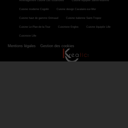
Aménagement cuisine Les Issambres
Cuisine équipée Sainte-Maxime
Cuisine moderne Cogolin
Cuisine design Cavalaire-sur-Mer
Cuisine haut de gamme Grimaud
Cuisine italienne Saint-Tropez
Cuisine Le-Plan-de-la-Tour
Cuisiniste Englos
Cuisine équipée Lille
Cuisiniste Lille
Mentions légales
Gestion des cookies