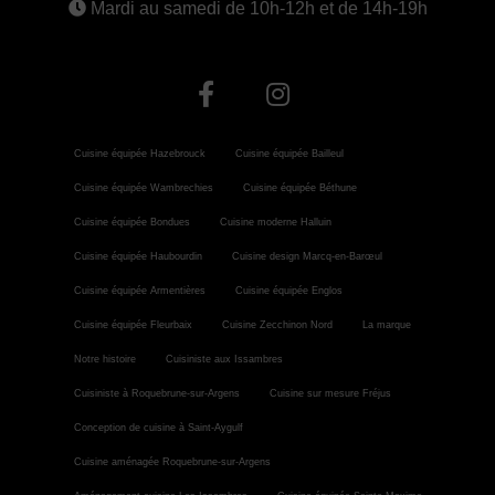
Mardi au samedi de 10h-12h et de 14h-19h
Cuisine équipée Hazebrouck
Cuisine équipée Bailleul
Cuisine équipée Wambrechies
Cuisine équipée Béthune
Cuisine équipée Bondues
Cuisine moderne Halluin
Cuisine équipée Haubourdin
Cuisine design Marcq-en-Barœul
Cuisine équipée Armentières
Cuisine équipée Englos
Cuisine équipée Fleurbaix
Cuisine Zecchinon Nord
La marque
Notre histoire
Cuisiniste aux Issambres
Cuisiniste à Roquebrune-sur-Argens
Cuisine sur mesure Fréjus
Conception de cuisine à Saint-Aygulf
Cuisine aménagée Roquebrune-sur-Argens