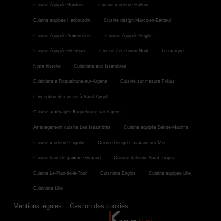
Cuisine équipée Bondues
Cuisine moderne Halluin
Cuisine équipée Haubourdin
Cuisine design Marcq-en-Barœul
Cuisine équipée Armentières
Cuisine équipée Englos
Cuisine équipée Fleurbaix
Cuisine Zecchinon Nord
La marque
Notre histoire
Cuisiniste aux Issambres
Cuisiniste à Roquebrune-sur-Argens
Cuisine sur mesure Fréjus
Conception de cuisine à Saint-Aygulf
Cuisine aménagée Roquebrune-sur-Argens
Aménagement cuisine Les Issambres
Cuisine équipée Sainte-Maxime
Cuisine moderne Cogolin
Cuisine design Cavalaire-sur-Mer
Cuisine haut de gamme Grimaud
Cuisine italienne Saint-Tropez
Cuisine Le-Plan-de-la-Tour
Cuisiniste Englos
Cuisine équipée Lille
Cuisiniste Lille
Mentions légales
Gestion des cookies