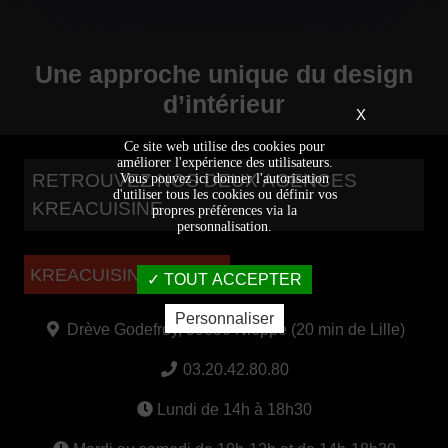
Une approche unique du design
d’intérieur
X
Ce site web utilise des cookies pour
améliorer l'expérience des utilisateurs.
RETROUVEZ NOS DEUX AGENCES
Vous pouvez ici donner l'autorisation
d'utiliser tous les cookies ou définir vos
KREACUISINE
propres préférences via la
personnalisation.
KREACUISINE NIEPPE
TOUT ACCEPTER
Personnaliser
Drève Godefroy, 59850 Nieppe (20 min de Lille)
03.20.42.80.80
Lundi de 14h à 18h30